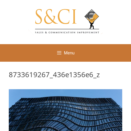
Ga
naar
de
inhoud
Menu
8733619267_436e1356e6_z