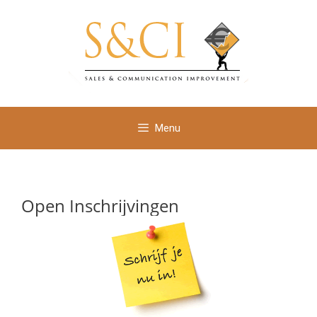
Ga
naar
de
inhoud
Menu
Open Inschrijvingen