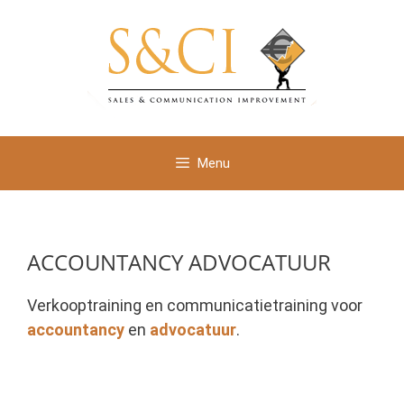
Ga
naar
de
inhoud
Menu
ACCOUNTANCY ADVOCATUUR
Verkooptraining en communicatietraining voor
accountancy
en
advocatuur
.