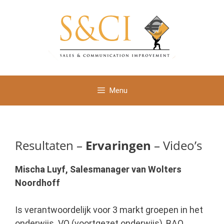
Ga
naar
de
inhoud
Menu
Resultaten –
Ervaringen
– Video’s
Mischa Luyf, Salesmanager van Wolters
Noordhoff
Is verantwoordelijk voor 3 markt groepen in het
onderwijs. VO (voortgezet onderwijs), BAO