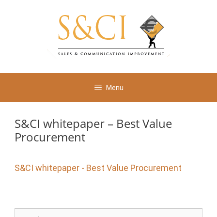
Ga
naar
de
inhoud
Menu
S&CI whitepaper – Best Value
Procurement
S&CI whitepaper - Best Value Procurement
Zoek