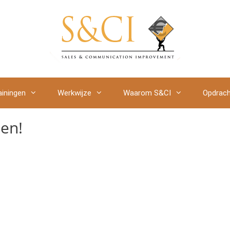
ainingen
Werkwijze
Waarom S&CI
Opdrach
sen!