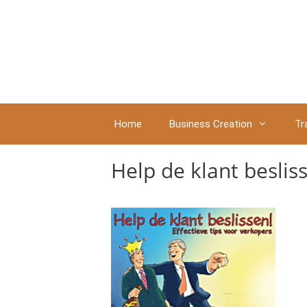
Ga
naar
de
inhoud
Home
Business Creation
Tr
Help de klant beslis