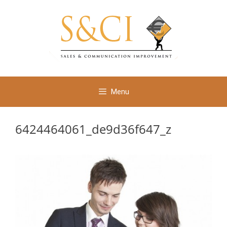
Ga
naar
de
inhoud
Menu
6424464061_de9d36f647_z