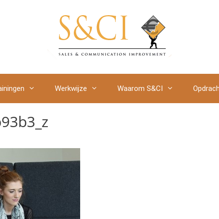
ainingen
Werkwijze
Waarom S&CI
Opdrach
93b3_z