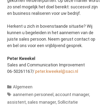
gekomen verbeterpunten. Op deze manier wordt
zo snel mogelijk het doel bereikt: succesvol zijn
en business realiseren voor uw bedrijf.
Herkent u zich in bovenstaande situatie? Wij
kunnen u begeleiden in het aannemen van de
juiste sales persoon. Neem gerust contact op
en bel ons voor een vrijblijvend gesprek.
Peter Kweekel
Sales and Communication Improvement
06-50261167/
peter.kweekel@saci.nl
Categorieën
Algemeen
Tags
aannemen personeel
,
account manager
,
assistent
,
sales manager
,
Sollicitatie