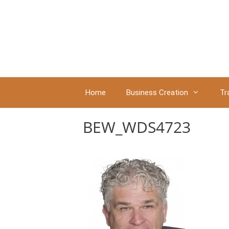
Ga
naar
de
inhoud
Home
Business Creation
Tr
BEW_WDS4723