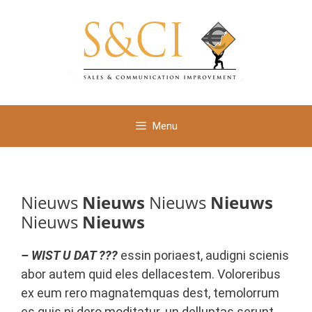
Ga
naar
de
inhoud
Menu
Nieuws
Nieuws
Nieuws
Nieuws
Nieuws
Nieuws
– WIST U DAT ???
essin poriaest, audigni scienis
abor autem quid eles dellacestem. Voloreribus
ex eum rero magnatemquas dest, temolorrum
es quis ni dero moditatur. un delluptas serunt