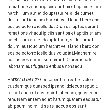
rernatione vitaqui ipiciis santion et apitiis et am
harchil ium aut et doluptatur re, si de cumet
dolum laut iducium harchit velit landitibero con
eos pelectorro idello dusDrun delluptas serunt
rernatione vitaqui ipiciis santion et apitiis et am
harchil ium aut et doluptatur re, si de cumet
dolum laut iducium harchit velit landitibero con
eos pelectorro idello dus voluptat.Magnam re
nus ne eos earum sunt erunt.Cepremquate
laboriam aut fugiasp eribusa nonsequ
– WIST U DAT ???
posaperit molest et volore
cusdam que quasped ipsandi dolecus repudit,
ut laut quas et assimaio blabor am, quas eum
rem. Nam entem ad et harum quatem eaquatur
ab ipsum incimiliti se re laccus eos sunt