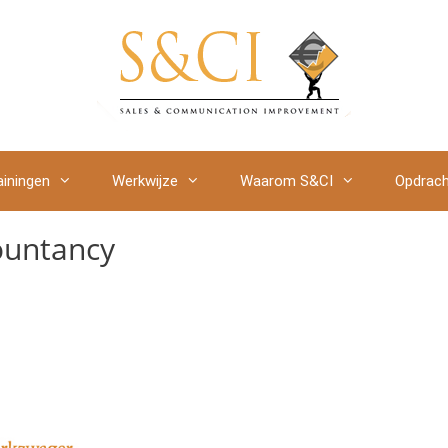
ainingen
Werkwijze
Waarom S&CI
Opdrach
ountancy