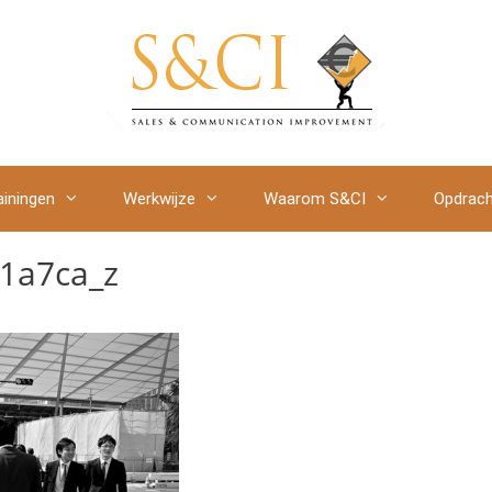
ainingen
Werkwijze
Waarom S&CI
Opdrach
1a7ca_z