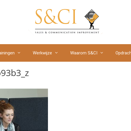
ainingen
Werkwijze
Waarom S&CI
Opdrach
93b3_z