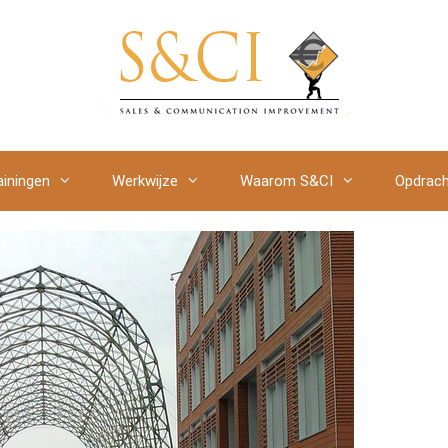
ainingen
Werkwijze
Waarom S&CI
Opdrach