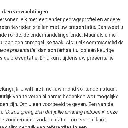
proken verwachtingen
ersonen, elk met een ander gedragsprofiel en andere
dereen tevreden stellen met uw presentatie. Dan weet u
nde ronde; de onderhandelingsronde. Maar als u niet
u aan een onmogelijke taak. Als u elk commissielid de
 deze presentatie”
dan achterhaalt u, op een keurige
ns de presentatie. En u kunt tijdens uw presentatie
elangrijk. U wilt niet met uw mond vol tanden staan.
rlijk van te voren al aardig bedenken wat mogelijke
en zijn. Om u een voorbeeld te geven. Een van de
n:
“Ik zou graag zien dat jullie ervaring hebben in onze
ie
voorbereiden zodat u dat commissielid kunt
ak slim gebruik van referenties in een