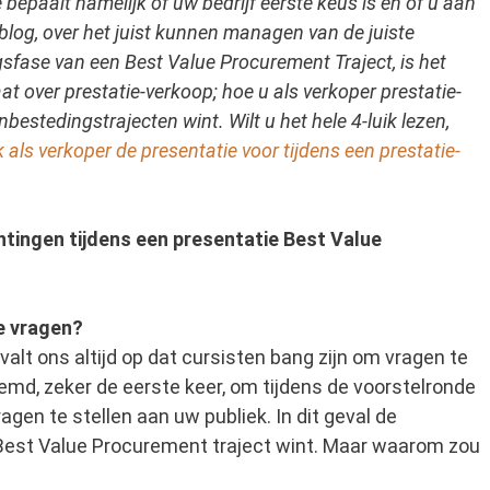
e bepaalt namelijk of uw bedrijf eerste keus is en of u aan
log, over het juist kunnen managen van de juiste
sfase van een Best Value Procurement Traject, is het
gaat over prestatie-verkoop; hoe u als verkoper prestatie-
estedingstrajecten wint. Wilt u het hele 4-luik lezen,
k als verkoper de presentatie voor tijdens een prestatie-
tingen tijdens een presentatie Best Value
e vragen?
alt ons altijd op dat cursisten bang zijn om vragen te
eemd, zeker de eerste keer, om tijdens de voorstelronde
gen te stellen aan uw publiek. In dit geval de
 Best Value Procurement traject wint. Maar waarom zou