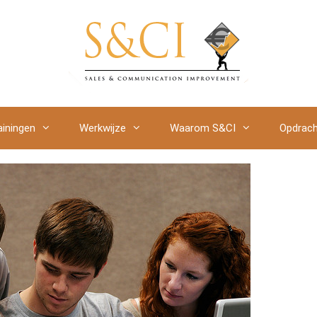
ainingen
Werkwijze
Waarom S&CI
Opdrach