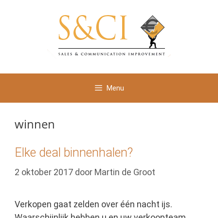
Ga
naar
de
inhoud
Menu
winnen
Elke deal binnenhalen?
2 oktober 2017
door
Martin de Groot
Verkopen gaat zelden over één nacht ijs.
Waarschijnlijk hebben u en uw verkoopteam