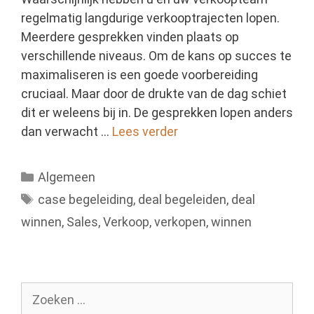
regelmatig langdurige verkooptrajecten lopen.
Meerdere gesprekken vinden plaats op
verschillende niveaus. Om de kans op succes te
maximaliseren is een goede voorbereiding
cruciaal. Maar door de drukte van de dag schiet
dit er weleens bij in. De gesprekken lopen anders
dan verwacht …
Lees verder
Categorieën
Algemeen
Tags
case begeleiding
,
deal begeleiden
,
deal
winnen
,
Sales
,
Verkoop
,
verkopen
,
winnen
Zoek
naar: