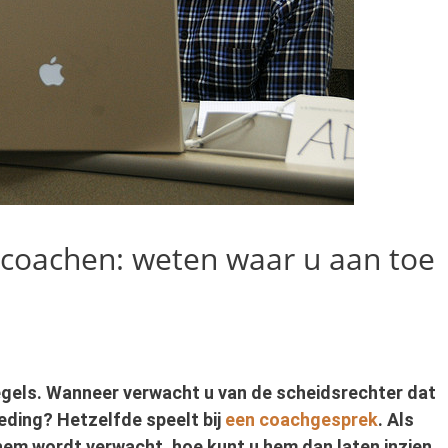
coachen: weten waar u aan toe
regels. Wanneer verwacht u van de scheidsrechter dat
reding? Hetzelfde speelt bij
een coachgesprek
. Als
hem wordt verwacht, hoe kunt u hem dan laten inzien