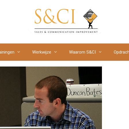
ainingen
Werkwijze
Waarom S&CI
Opdrach