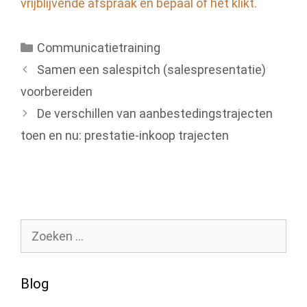
vrijblijvende afspraak en bepaal of het klikt.
Categorieën
Communicatietraining
Samen een salespitch (salespresentatie)
voorbereiden
De verschillen van aanbestedingstrajecten
toen en nu: prestatie-inkoop trajecten
Zoek
naar:
Blog